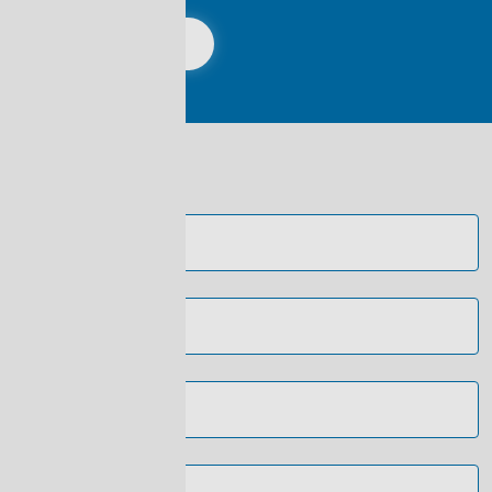
Solliciteer
Persoonsgegevens
Voornaam *
Achternaam *
E-mail *