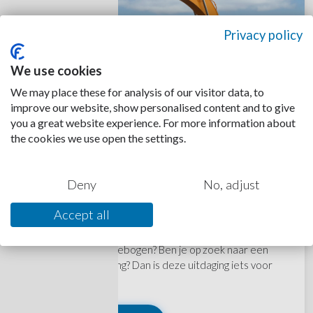
Privacy policy
We use cookies
We may place these for analysis of our visitor data, to
improve our website, show personalised content and to give
you a great website experience. For more information about
the cookies we use open the settings.
Graafkraan machinist
AMSTERDAM
Deny
No, adjust
KANS OP VAST CONTRACT
Accept all
Voel jij je als echte ervaren machinist thuis op een
(graaf)kraan of Sennebogen? Ben je op zoek naar een
nieuwe werkomgeving? Dan is deze uitdaging iets voor
jou!