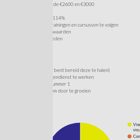
Goed salaris tussen de €2600 en €3000
8% vakantietoeslag
Ploegentoeslag van 114%
Mogelijkheden om trainingen en cursussen te volgen
Goede arbeidsvoorwaarden
Doorgroeimogelijkheden
Over jou?
Rijbewijs B en auto
Je hebt een VCA (of bent bereid deze te halen)
Bereid om in 2-ploegendienst te werken
Veiligheid staat op nummer 1
Je hebt de ambitie om door te groeien
Vra
vis
Con