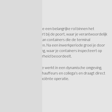
Wat ga je doen?
Als poortchecker speel je een belangrijke rol binnen het
logistieke proces. Je start bij de poort, waar je verantwoordelijk
bent voor de controle van containers die de terminal
binnenkomen en verlaten. Na een inwerkperiode groei je door
naar de reparatieafdeling, waar je containers inspecteert op
schade en hun inzetbaarheid beoordeelt.
Geen dag is hetzelfde: je werkt in een dynamische omgeving,
hebt veel contact met chauffeurs en collega's en draagt direct
bij aan een veilige en efficiënte operatie.
Dit ga je verder doen: