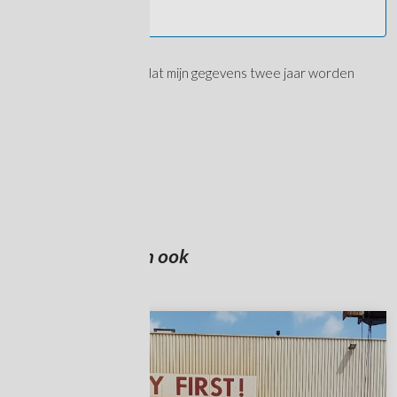
AVG
Ik geef toestemming dat mijn gegevens twee jaar worden
Toestemming
bewaard
Solliciteren
Anderen bekeken ook