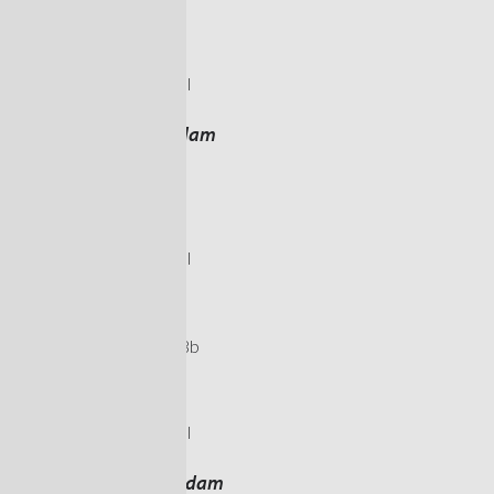
4389 PC Ritthem
0118 490933
info@havenwerk.nl
Havenwerk Rotterdam
Waalstraat 26
3087 BP Rotterdam
010 800 1606
info@havenwerk.nl
Havenwerk Delfzijl
Handelskade West 28b
9934 AA Delfzijl
020 2374950
info@havenwerk.nl
Havenwerk Amsterdam