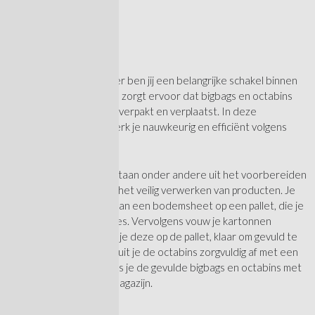
Wat ga je doen?
Als logistiek medewerker ben jij een belangrijke schakel binnen
het logistieke proces. Je zorgt ervoor dat bigbags en octabins
correct worden gevuld, verpakt en verplaatst. In deze
afwisselende functie werk je nauwkeurig en efficiënt volgens
vaste procedures.
Je werkzaamheden bestaan onder andere uit het voorbereiden
van de verpakkingen en het veilig verwerken van producten. Je
start met het plaatsen van een bodemsheet op een pallet, die je
stevig vastzet met nietjes. Vervolgens vouw je kartonnen
octabins open en plaats je deze op de pallet, klaar om gevuld te
worden. Na het vullen sluit je de octabins zorgvuldig af met een
deksel. Tot slot verplaats je de gevulde bigbags en octabins met
een heftruck naar het magazijn.