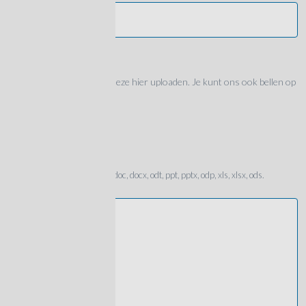
Woonplaats
Upload CV
Als je een CV hebt kun je deze hier uploaden. Je kunt ons ook bellen op
0118-490933
Slechts één bestand.
20 MB limiet.
Toegestane types: txt, rtf, pdf, doc, docx, odt, ppt, pptx, odp, xls, xlsx, ods.
Bericht