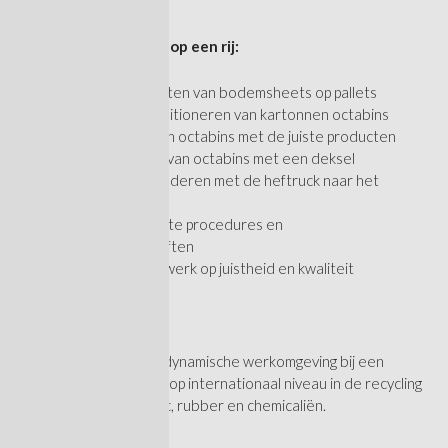
Jouw werkzaamheden op een rij:
Plaatsen en vastzetten van bodemsheets op pallets
Openvouwen en positioneren van kartonnen octabins
Vullen van bigbags en octabins met de juiste producten
Zorgvuldig afsluiten van octabins met een deksel
Verplaatsen van goederen met de heftruck naar het
magazijn
Werken volgens vaste procedures en
veiligheidsvoorschriften
Controleren van je werk op juistheid en kwaliteit
Waar?
Je komt terecht in een dynamische werkomgeving bij een
vooraanstaande speler op internationaal niveau in de recycling
en distributie van plastic, rubber en chemicaliën.