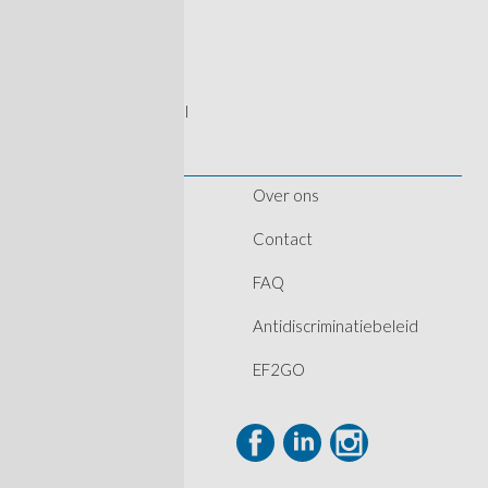
Ankerweg 18
1041 AT Amsterdam
020 237 4950
info@havenwerk.nl
Over ons
Home
Contact
Vacatures
FAQ
Medewerkers
Antidiscriminatiebeleid
Bedrijven
EF2GO
Nieuws