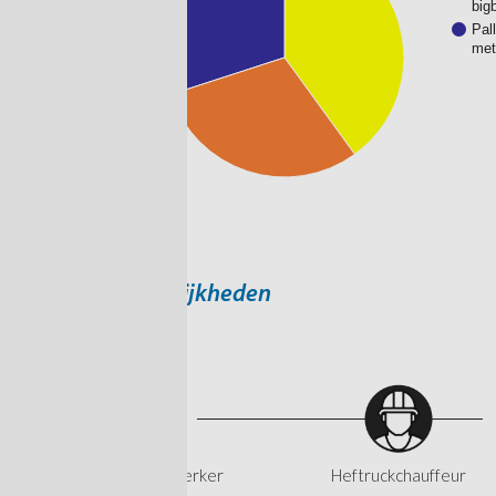
big
Pal
met
Doorgroeimogelijkheden
Logistiek medewerker
Heftruckchauffeur