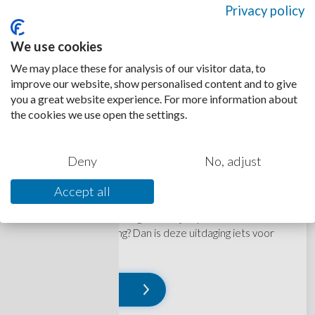
Privacy policy
We use cookies
We may place these for analysis of our visitor data, to
improve our website, show personalised content and to give
you a great website experience. For more information about
the cookies we use open the settings.
Graafkraan machinist
AMSTERDAM
Deny
No, adjust
KANS OP VAST CONTRACT
Accept all
Voel jij je als echte ervaren machinist thuis op een
(graaf)kraan of Sennebogen? Ben je op zoek naar een
nieuwe werkomgeving? Dan is deze uitdaging iets voor
jou!
Lees verder