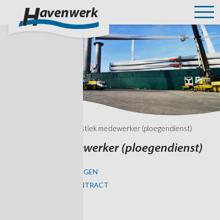
home
»
vacatures
»
logistiek medewerker (ploegendienst)
Logistiek medewerker (ploegendienst)
TERNEUZENVLISSINGEN
KANS OP VAST CONTRACT
Wat krijg je?