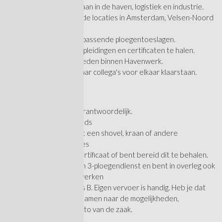
Een afwisselende baan in de haven, logistiek en industrie.
Werk op verschillende locaties in Amsterdam, Velsen-Noord
en omgeving.
Een goed salaris en passende ploegentoeslagen.
Mogelijkheden om opleidingen en certificaten te halen.
Doorgroeimogelijkheden binnen Havenwerk.
Een gezellig team waar collega's voor elkaar klaarstaan.
Over jou?
Je werkt veilig en verantwoordelijk.
Je spreekt Nederlands
Je hebt ervaring met een shovel, kraan of andere
grondverzetmachines
Je hebt een VCA-certificaat of bent bereid dit te behalen.
Je wilt werken in een 3-ploegendienst en bent in overleg ook
bereid om over te werken
Je hebt een rijbewijs B. Eigen vervoer is handig. Heb je dat
niet? Dan kijken we samen naar de mogelijkheden,
bijvoorbeeld een auto van de zaak.