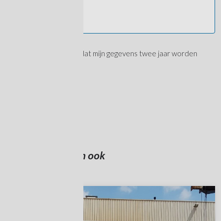
AVG
Ik geef toestemming dat mijn gegevens twee jaar worden
Toestemming
bewaard
Solliciteren
Anderen bekeken ook