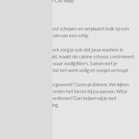
shovel (o.a. CAT 960-CAT988);
dumper;
graafkraan;
Je laadt vrachtwagens, lost schepen en verplaatst bulk op een
terminal, kade of in het ruim van een schip.
Naast het machinistenwerk zorg je ook dat jouw machine in
goede staat blijft. Je tankt, maakt de cabine schoon, controleert
de machine en vervangt waar nodig filters. Samen met je
collega's zorg je ervoor dat het werk veilig en soepel verloopt.
Nog niet op alle machines gewerkt? Geen probleem. We kijken
samen welke werkzaamheden het beste bij jou passen. Wil je
nieuwe machines leren bedienen? Dan helpen wij je met
opleidingen en begeleiding.
Waar?
Haven Amsterdam