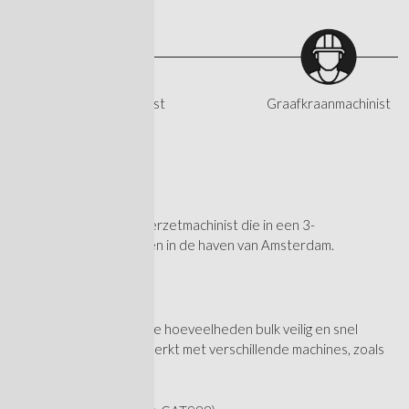
Shovelmachinist
Graafkraanmachinist
Wat ga je doen?
Wij zoeken een grondverzetmachinist die in een 3-
ploegendienst wil werken in de haven van Amsterdam.
Jij zorgt ervoor dat grote hoeveelheden bulk veilig en snel
worden verplaatst. Je werkt met verschillende machines, zoals
een: