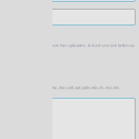
Woonplaats
Upload CV
Als je een CV hebt kun je deze hier uploaden. Je kunt ons ook bellen op
0118-490933
Slechts één bestand.
20 MB limiet.
Toegestane types: txt, rtf, pdf, doc, docx, odt, ppt, pptx, odp, xls, xlsx, ods.
Bericht