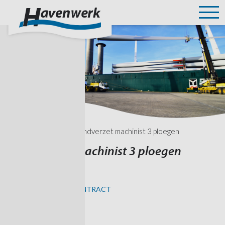
home
»
vacatures
»
grondverzet machinist 3 ploegen
Grondverzet machinist 3 ploegen
AMSTERDAM
KANS OP VAST CONTRACT
Wat krijg je?