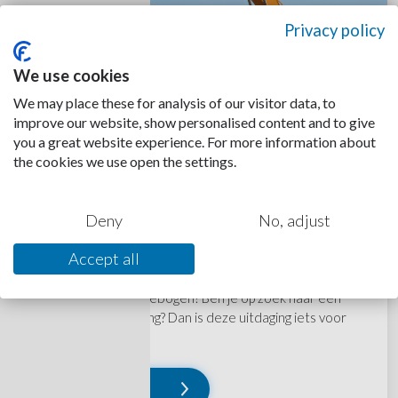
Privacy policy
We use cookies
We may place these for analysis of our visitor data, to
improve our website, show personalised content and to give
you a great website experience. For more information about
the cookies we use open the settings.
Graafkraan machinist
AMSTERDAM
Deny
No, adjust
KANS OP VAST CONTRACT
Accept all
Voel jij je als echte ervaren machinist thuis op een
(graaf)kraan of Sennebogen? Ben je op zoek naar een
nieuwe werkomgeving? Dan is deze uitdaging iets voor
jou!
Lees verder