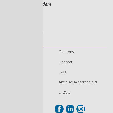
Havenwerk Amsterdam
Ankerweg 18
1041 AT Amsterdam
020 237 4950
info@havenwerk.nl
Over ons
Home
Contact
Vacatures
FAQ
Medewerkers
Antidiscriminatiebeleid
Bedrijven
EF2GO
Nieuws