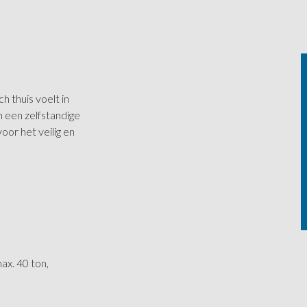
h thuis voelt in
 een zelfstandige
or het veilig en
x. 40 ton,