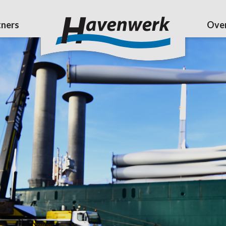
tners
Over