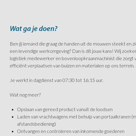
Wat ga je doen?
Ben jij iemand die graag de handen uit de mouwen steekt en zic
een levendige werkomgeving? Dan is dit jouw kans! Wij zoeken
logistiek medewerker en bovenloopkraanmachinist die zorgt vo
efficiënt verplaatsen van buizen en materialen op ons terrein.
Je werkt in dagdienst van 07:30 tot 16:15 uur.
Wat nog meer?
Opslaan van gereed product vanuit de loodsen
Laden van vrachtwagens met behulp van portaalkranen (ma
afstandsbediening)
Ontvangen en controleren van inkomende goederen