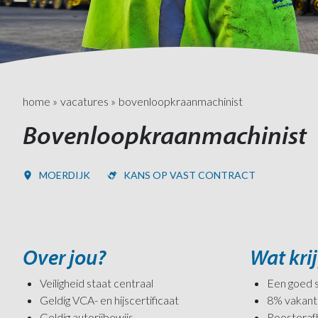
home
»
vacatures
»
bovenloopkraanmachinist
Bovenloopkraanmachinist
MOERDIJK
KANS OP VAST CONTRACT
Over jou?
Wat krij
Veiligheid staat centraal
Een goed sa
Geldig VCA- en hijscertificaat
8% vakant
Geldig autorijbewijs
Roosterafh