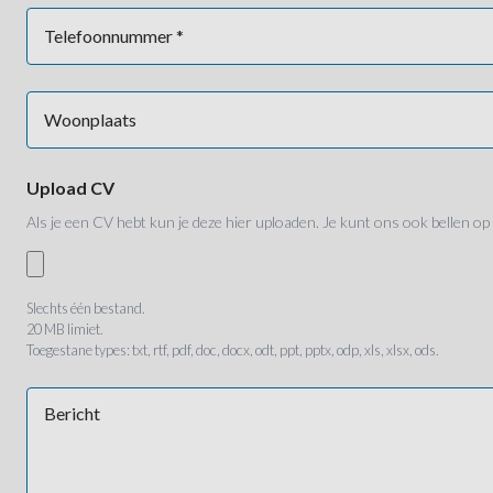
Telefoonnummer *
Woonplaats
Upload CV
Als je een CV hebt kun je deze hier uploaden. Je kunt ons ook bellen op
Slechts één bestand.
20 MB limiet.
Toegestane types: txt, rtf, pdf, doc, docx, odt, ppt, pptx, odp, xls, xlsx, ods.
Bericht