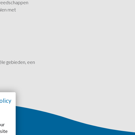
gereedschappen
alen met
ële gebieden, een
olicy
our
site