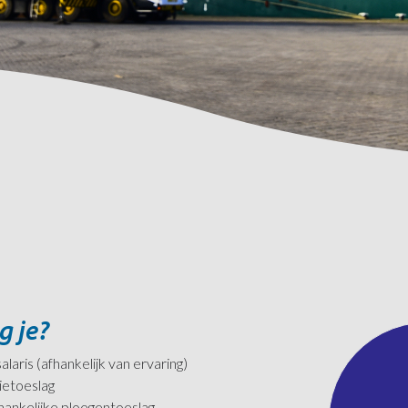
g je?
laris (afhankelijk van ervaring)
ietoeslag
ankelijke ploegentoeslag