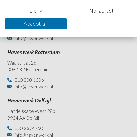
Havenwerk Zeeland
Deny
No, adjust
Engelandweg 33
4389 PC Ritthem
Accept all
0118 490933
info@havenwerk.nl
Havenwerk Rotterdam
Waalstraat 26
3087 BP Rotterdam
010 800 1606
info@havenwerk.nl
Havenwerk Delfzijl
Handelskade West 28b
9934 AA Delfzijl
020 2374950
info@havenwerk.nl