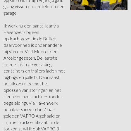
graag vissen en sleutelen in een
garage.
Ik werk nu een aantal jaar via
Havenwerk bij een
opdrachtgever in de Botlek,
daarvoor heb ik onder andere
bij Van der Vlist Moerdijk en
Arcelor gezeten. De laatste
jaren zit ik in de verlading;
containers en trailers laden met
bigbags en pallets. Daarnaast
help ik ook mee met het
oplossen van storingen en het
sleutelen aan machines (onder
begeleiding). Via Havenwerk
heb ik iets meer dan 2 jaar
geleden VAPRO A gehaald en
mijn heftruckcertificaat. In de
toekomst wil ik ook VAPRO B