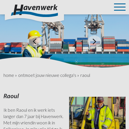
home
»
ontmoet jouw nieuwe collega's
»
raoul
Raoul
Ik ben Raoul en ik werk iets
langer dan 7 jaar bij Havenwerk.
Met mijn vriendin woon ik in
Spijkenisse. In mijn vrije tijd ga ik