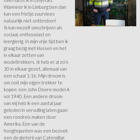
Wanneer ik in Limburg ben dan
kan een frietje zuurvlees
natuurlijk niet ontbreken!
Ik kan mezelf omschrijven als
sociaal, enthousiast en
leergierig. In mijn vrije tijd ben ik
graag bezig met klussen en het
in elkaar zetten van
modeltrekkers. Ik heb er al zo’n
30 in elkaar gezet, allemaal van
een schaal 1:16. Mijn droom is
om ooit mijn eigen trekker te
kopen: een John Deere model A
vol 1940. Een andere droom
van mij heb ik een aantal jaar
geleden in vervulling laten gaan:
een rondreis maken door
Amerika. Een van de
hoogtepunten was een bezoek
een de gieterij van Caterpillar.