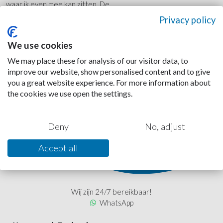
waar ik even mee kan zitten. De
mogelijkheden voor het volgen
Privacy policy
van een opleiding bevallen mij
goed. Kijkend naar de toekomst
We use cookies
zou ik graag op een kraan willen
werken, hiervoor wil ik een
We may place these for analysis of our visitor data, to
TCVT opleiding gaan volgen.
improve our website, show personalised content and to give
you a great website experience. For more information about
the cookies we use open the settings.
Deny
No, adjust
Accept all
Wij zijn 24/7 bereikbaar!
WhatsApp