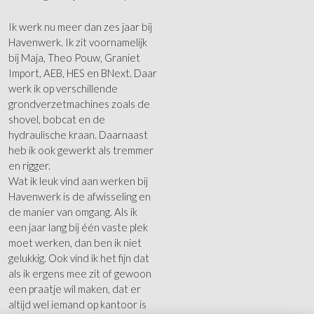
Ik werk nu meer dan zes jaar bij
Havenwerk. Ik zit voornamelijk
bij Maja, Theo Pouw, Graniet
Import, AEB, HES en BNext. Daar
werk ik op verschillende
grondverzetmachines zoals de
shovel, bobcat en de
hydraulische kraan. Daarnaast
heb ik ook gewerkt als tremmer
en rigger.
Wat ik leuk vind aan werken bij
Havenwerk is de afwisseling en
de manier van omgang. Als ik
een jaar lang bij één vaste plek
moet werken, dan ben ik niet
gelukkig. Ook vind ik het fijn dat
als ik ergens mee zit of gewoon
een praatje wil maken, dat er
altijd wel iemand op kantoor is