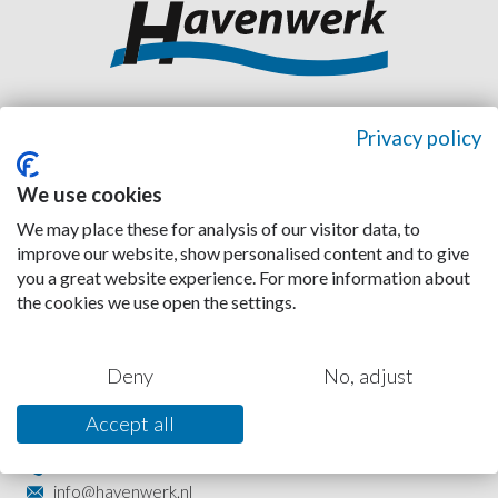
Wij zijn 24/7 bereikbaar!
Privacy policy
WhatsApp
Havenwerk Zeeland
We use cookies
We may place these for analysis of our visitor data, to
Engelandweg 33
improve our website, show personalised content and to give
4389 PC Ritthem
you a great website experience. For more information about
0118 490933
the cookies we use open the settings.
info@havenwerk.nl
Havenwerk Rotterdam
Deny
No, adjust
Waalstraat 26
Accept all
3087 BP Rotterdam
010 800 1606
info@havenwerk.nl