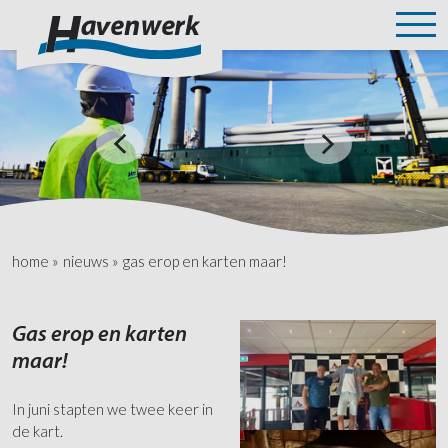
home
»
nieuws
»
gas erop en karten maar!
Gas erop en karten
maar!
In juni stapten we twee keer in
de kart.